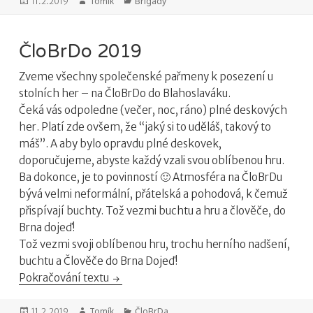
Publikováno:
Autor:
Tomík
Rubriky:
Brigády
11.2.2019
ČloBrDo 2019
Zveme všechny společenské pařmeny k posezení u
stolních her – na ČloBrDo do Blahoslaváku.
Čeká vás odpoledne (večer, noc, ráno) plné deskových
her. Platí zde ovšem, že “jaký si to uděláš, takový to
máš”. A aby bylo opravdu plné deskovek,
doporučujeme, abyste každý vzali svou oblíbenou hru.
Ba dokonce, je to povinností 🙂 Atmosféra na ČloBrDu
bývá velmi neformální, přátelská a pohodová, k čemuž
přispívají buchty. Tož vezmi buchtu a hru a člověče, do
Brna dojeď!
Tož vezmi svoji oblíbenou hru, trochu herního nadšení,
buchtu a Člověče do Brna Dojeď!
Pokračování textu
ČloBrDo 2019
Publikováno:
Autor:
Tomík
Rubriky:
ČloBrDa
11.2.2019