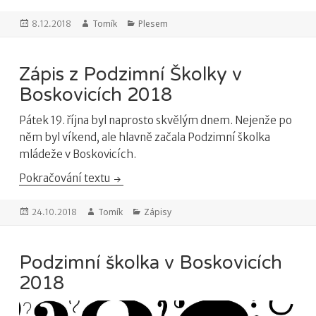
Publikováno:
Autor:
Tomík
Rubriky:
Plesem
8.12.2018
Zápis z Podzimní Školky v
Boskovicích 2018
Pátek 19. října byl naprosto skvělým dnem. Nejenže po
něm byl víkend, ale hlavně začala Podzimní školka
mládeže v Boskovicích.
Pokračování textu
Zápis z Podzimní Školky v Boskovicích 2
Publikováno:
Autor:
Tomík
Rubriky:
Zápisy
24.10.2018
Podzimní školka v Boskovicích
2018