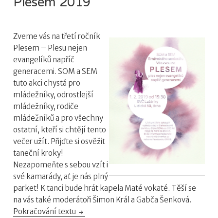
Plesem 2019
Zveme vás na třetí ročník
Plesem – Plesu nejen
evangelíků napříč
generacemi.
SOM a SEM
tuto akci chystá pro
mládežníky, odrostlejší
mládežníky, rodiče
mládežníků a pro všechny
ostatní, kteří si chtějí tento
večer užít. Přijďte si osvěžit
taneční kroky!
Nezapomeňte s sebou vzít i
své kamarády, ať je nás plný
parket! K tanci bude hrát kapela Maté vokaté. Těší se
na vás také moderátoři Šimon Král a Gabča Šenková.
Pokračování textu
Plesem 2019