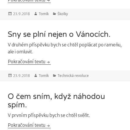
Publikováno:
Autor:
Tomík
Rubriky:
Školky
23.9.2018
Sny se plní nejen o Vánocích.
V druhém příspěvku bych se chtěl poplácat po rameňu,
ale i omluvit.
Pokračování textu
Sny se plní nejen o Vánocích.
Publikováno:
Autor:
Tomík
Rubriky:
Technická revoluce
23.9.2018
O čem sním, když náhodou
spím.
V prvním příspěvku bych se chtěl svěřit.
Pokračování textu
O čem sním, když náhodou spím.