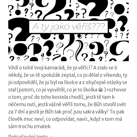
Vědí o tobě tvoji kamarádi, že jsi věřící? A stalo se ti
někdy, že se tě spolužák zeptal, co jsi dělal o víkendu, ty
jsi odpověděl, že jsi byl na školce a z obyčejné otázky se
stal (potom, co jsi vysvětlil, co je to školka 😀 ) rozhovor
o tom, proč do toho kostela chodíš, jestli tě tam k
něčemu nutí, jestli vážně věříš tomu, že Bůh stvořil svět
za 7 dní a jestli je Bůh tak proč jsou sakra války? To pak
člověk moc neví, co odpovídat, navíc, když v tom má
sám trochu zmatek.
Pokračování textu
Podzimní školka v Boskovicích 2018