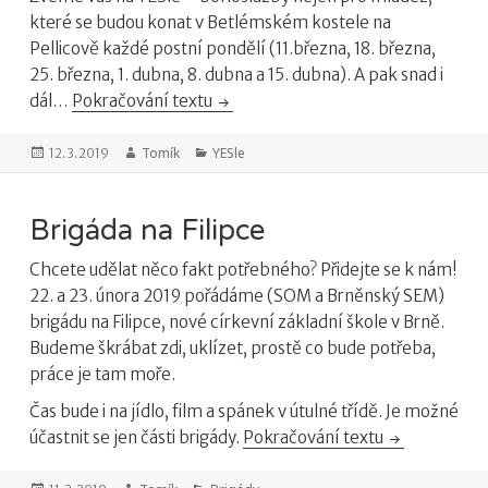
které se budou konat v Betlémském kostele na
Pellicově každé postní pondělí (11.března, 18. března,
25. března, 1. dubna, 8. dubna a 15. dubna). A pak snad i
dál…
Pokračování textu
YESle – bohoslužby nejen pro mlá
Publikováno:
Autor:
Tomík
Rubriky:
YESle
12.3.2019
Brigáda na Filipce
Chcete udělat něco fakt potřebného? Přidejte se k nám!
22. a 23. února 2019 pořádáme (SOM a Brněnský SEM)
brigádu na Filipce, nové církevní základní škole v Brně.
Budeme škrábat zdi, uklízet, prostě co bude potřeba,
práce je tam moře.
Čas bude i na jídlo, film a spánek v útulné třídě. Je možné
účastnit se jen části brigády.
Pokračování textu
Brigáda na Fi