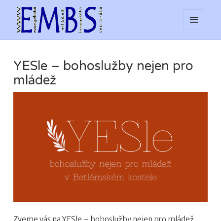
MENU
web EMBS
A
WIDGETY
YESle – bohoslužby nejen pro
mládež
Zveme vás na YESle – bohoslužby nejen pro mládež,