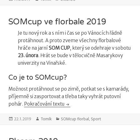
SOMcup ve florbale 2019
Je tu nový rok a s ním i čas se po Vánocích řádně
protáhnout. A proto zveme všechny florbalové
hráče na jarní
SOM CUP
, který se odehraje v sobotu
23. února
. Hrát se bude v tělocvičně Masarykovy
univerzity na Vinařské.
Co je to SOMcup?
Možnost protáhnout se po zimě, potkat se s kamarády,
příjemně si zasportovat a třeba taky vyhrát putovní
pohár.
Pokračování textu
SOMcup ve florbale 2019
Publikováno:
Autor:
Tomík
Rubriky:
SOMcup florbal
,
Sport
22.1.2019