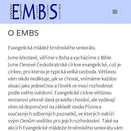
MENU
web EMBS
A
WIDGETY
O EMBS
Evangelická mládež brněnského seniorátu.
Jsme křesťané, věříme v Boha a vycházíme z Bible.
Jsme členové Českobratrské církve evangelické, což je
církev, pro kterou je typická velká svoboda. Většinou
vám nikdo nediktuje, jak se chovat, vnímáme každou
situaci jako jedinečnou a člověk se musí rozhodovat
podle svého svědomí.
Evangelické církve většinou
nestanoví přesně daná pravidla chování, ale vydávají
obecná doporučení na základě studia Písma a
současných odborných poznatků, ve kterých nabízí
svým členům vodítko pro jejich rozhodování.
Také na
akcích Evangelické mládeže brněnského seniorátu vám