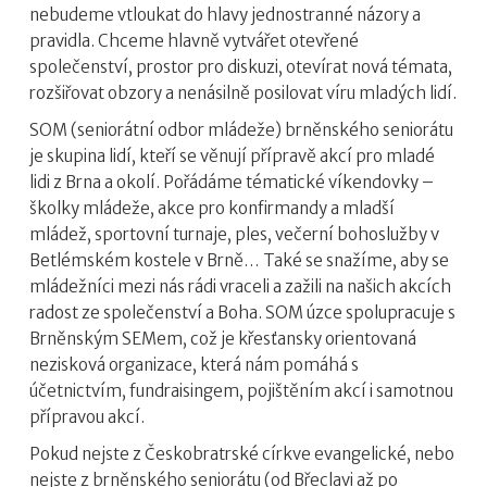
nebudeme vtloukat do hlavy jednostranné názory a
pravidla. Chceme hlavně vytvářet otevřené
společenství, prostor pro diskuzi, otevírat nová témata,
rozšiřovat obzory a nenásilně posilovat víru mladých lidí.
SOM (seniorátní odbor mládeže) brněnského seniorátu
je skupina lidí, kteří se věnují přípravě akcí pro mladé
lidi z Brna a okolí. Pořádáme tématické víkendovky –
školky mládeže, akce pro konfirmandy a mladší
mládež, sportovní turnaje, ples, večerní bohoslužby v
Betlémském kostele v Brně… Také se snažíme, aby se
mládežníci mezi nás rádi vraceli a zažili na našich akcích
radost ze společenství a Boha. SOM úzce spolupracuje s
Brněnským SEMem, což je křesťansky orientovaná
nezisková organizace, která nám pomáhá s
účetnictvím, fundraisingem, pojištěním akcí i samotnou
přípravou akcí.
Pokud nejste z Českobratrské církve evangelické, nebo
nejste z
brněnského seniorátu
(od Břeclavi až po