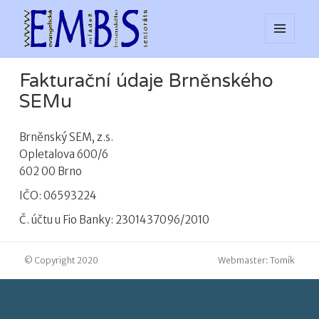
MENU
web EMBS
A
WIDGETY
Fakturační údaje Brněnského
SEMu
Brněnský SEM, z.s.
Opletalova 600/6
602 00 Brno
IČO: 06593224
Č. účtu u Fio Banky: 2301437096/2010
© Copyright 2020
Webmaster:
Tomík