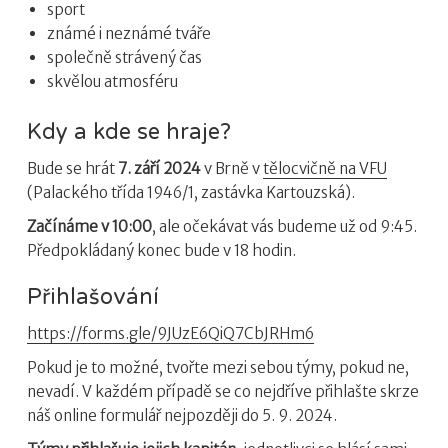
sport
známé i neznámé tváře
společně strávený čas
skvělou atmosféru
Kdy a kde se hraje?
Bude se hrát
7. září 2024
v Brně v
tělocvičně na VFU
(Palackého třída 1946/1, zastávka Kartouzská).
Začínáme v 10:00
, ale očekávat vás budeme už od 9:45.
Předpokládaný konec bude v 18 hodin.
Přihlašování
https://forms.gle/9JUzE6QiQ7CbJRHm6
Pokud je to možné, tvořte mezi sebou týmy, pokud ne,
nevadí. V každém případě se co nejdříve přihlašte skrze
náš online formulář nejpozději do 5. 9. 2024.