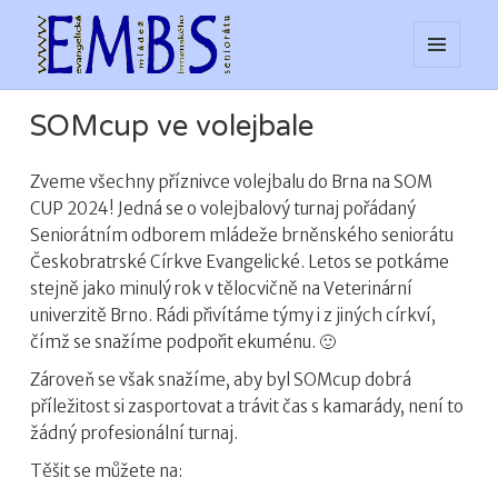
MENU
web EMBS
A
WIDGETY
SOMcup ve volejbale
Zveme všechny příznivce volejbalu do Brna na SOM
CUP 2024! Jedná se o volejbalový turnaj pořádaný
Seniorátním odborem mládeže brněnského seniorátu
Českobratrské Církve Evangelické. Letos se potkáme
stejně jako minulý rok v tělocvičně na Veterinární
univerzitě Brno. Rádi přivítáme týmy i z jiných církví,
čímž se snažíme podpořit ekuménu. 🙂
Zároveň se však snažíme, aby byl SOMcup dobrá
příležitost si zasportovat a trávit čas s kamarády, není to
žádný profesionální turnaj.
Těšit se můžete na: