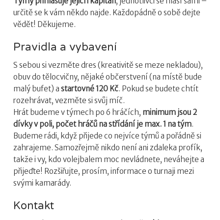
Týmy přihlašuje jejich kapitán
, jednotlivci se hlásí sami –
určitě se k vám někdo najde. Každopádně o sobě dejte
vědět! Děkujeme.
Pravidla a vybavení
S sebou si vezměte dres (kreativitě se meze nekladou),
obuv do tělocvičny, nějaké občerstvení (na místě bude
malý bufet) a
startovné 120 Kč
. Pokud se budete chtít
rozehrávat, vezměte si svůj míč.
Hrát budeme v týmech po 6 hráčích,
minimum jsou 2
dívky v poli, počet hráčů na střídání je max. 1 na tým
.
Budeme rádi, když přijede co nejvíce týmů a pořádně si
zahrajeme. Samozřejmě nikdo není ani zdaleka profík,
takže i vy, kdo volejbalem moc nevládnete, neváhejte a
přijeďte! Rozšiřujte, prosím, informace o turnaji mezi
svými kamarády.
Kontakt