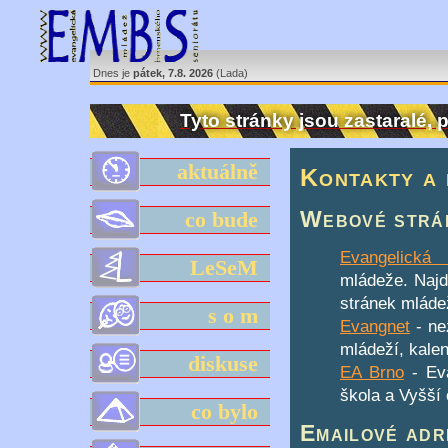
Dnes je
pátek, 7.8. 2026
(Lada)
Tyto stránky jsou zastaralé,
aktuálně
Kontakty a 
Webové strá
co bude
Evangelická 
LeSeM
mládeže. Naj
stránek mládež
s o m
Evangnet
- ne
mládeží, kalen
diskuse
EA Brno
- Eva
škola a Vyšší 
co bylo
Emailové adr