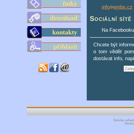
fotky
info
embs.cz
download
Sociální sítě
Na Facebooku
kontakty
Chcete být inform
přihlásit
o tom vědět pomo
dostávat info, na
Stránka vyžadu
Hosto