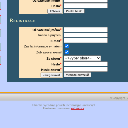
*
Uživatelské jméno
o
*
Heslo
y
Registrace
*
Uživatelské jméno
d
Jméno a příjmení
*
E-mail
y
Zasílat informace e-mailem
Zobrazovat e-mail
*
t
Ze sboru
*
Heslo
*
Heslo znovu
© Copyright 
Stránka vyžaduje použití technologie Javascript.
Hostováno serverem
eabrno.cz
.