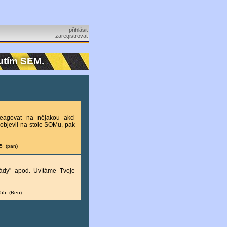
přihlásit
zaregistrovat
nutím SEM.
reagovat na nějakou akci
objevil na stole SOMu, pak
25 (pan)
igády" apod. Uvítáme Tvoje
:55 (Ben)