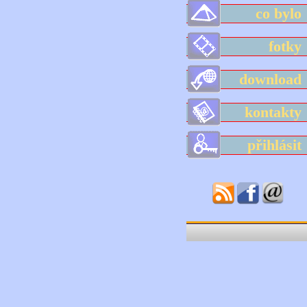
co byl
fotk
downloa
kontakt
přihlási