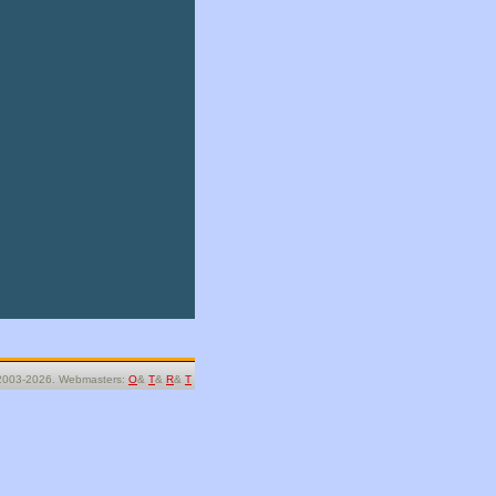
2003-2026. Webmasters:
O
&
T
&
R
&
T