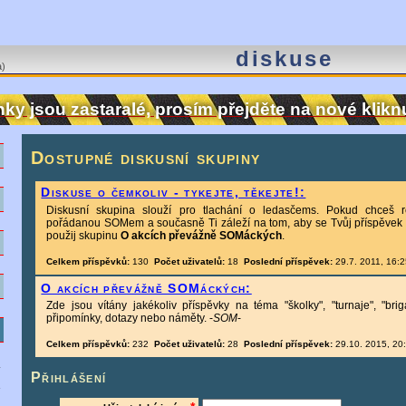
diskuse
a)
nky jsou zastaralé, prosím přejděte na nové klik
ě
Dostupné diskusní skupiny
Diskuse o čemkoliv - tykejte, těkejte!:
e
Diskusní skupina slouží pro tlachání o ledasčems. Pokud chceš 
pořádanou SOMem a současně Ti záleží na tom, aby se Tvůj příspěvek 
použij skupinu
O akcích převážně SOMáckých
.
M
Celkem příspěvků:
130
Počet uživatelů:
18
Poslední příspěvek:
29.7. 2011, 16:
m
O akcích převážně SOMáckých:
Zde jsou vítány jakékoliv příspěvky na téma "školky", "turnaje", "br
připomínky, dotazy nebo náměty. -
SOM
-
e
Celkem příspěvků:
232
Počet uživatelů:
28
Poslední příspěvek:
29.10. 2015, 20
v
Přihlášení
u