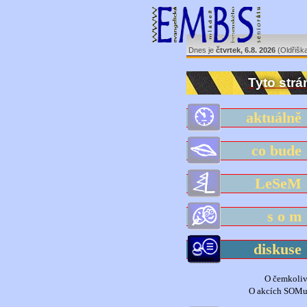
Dnes je
čtvrtek, 6.8. 2026
(Oldřišk
Tyto strá
aktuáln
co bud
LeSe
s o 
diskus
O čemkoli
O akcích SOM