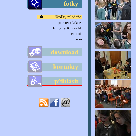
fotky
školky mládeže
sportovní akce
brigády Kunvald
ostatní
Lesem
download
kontakty
přihlásit