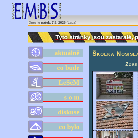
Dnes je
pátek, 7.8. 2026
(Lada)
Tyto stránky jsou zastaralé,
aktuálně
Školka Nosisl
Zobra
co bude
LeSeM
s o m
diskuse
co bylo