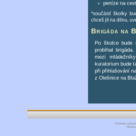
peníze na cest
*součástí školky b
chceš jít na dílnu, uv
Brigáda na 
Po školce bude 
probíhat brigáda
mezi mládežník
kuratorium bude t
při přihlašování 
z Olešnice na Bla
Stránka vyžadu
Hosto