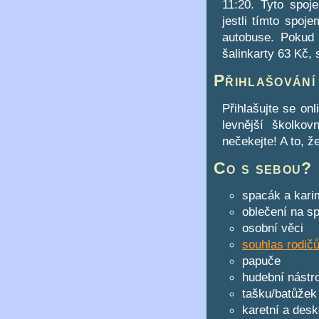
11:20. Tyto spoje
jestli tímto spoj
autobuse. Pokud 
šalinkarty 63 Kč, 
Přihlašování
Přihlašujte se on
levnější školko
nečekejte! A to, ž
Co s sebou?
spacák a kari
oblečení na sp
osobní věci
souhlas rodič
papuče
hudební nástro
tašku/batůžek
karetní a des