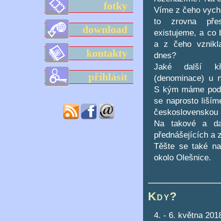
fotky
Víme z čeho vych
to zrovna př
download
existujeme, a co 
a z čeho vznik
kontakty
dnes?
Jaké další kř
přihlásit
(denominace) u 
S kým máme podob
se naprosto liším
československou h
Na takové a da
přednášejících a 
Těšte se také na 
okolo Olešnice.
Kdy?
4. - 6. května 201