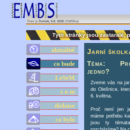
Dnes je
čtvrtek, 6.8. 2026
(Oldřiška)
Tyto stránky jsou zastaralé,
aktuálně
Jarní školk
Téma: Pr
co bude
jedno?
LeSeM
Zveme vás na jarn
do Olešnice, kter
s o m
6. května.
diskuse
Proč není jen j
máme potřebu kaž
co bylo
jsou ty témat
rozcházíme? Na c