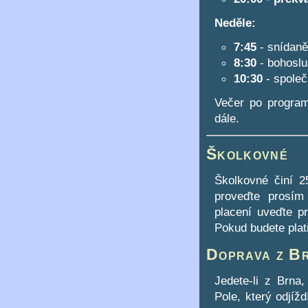
Neděle:
7:45
- snídaně
8:30
- bohosl
10:30
- společ
Večer po program
dále.
Školkovné
Školkovné činí 2
proveďte prosím
placení uveďte p
Pokud budete plati
Doprava z B
Jedete-li z Brna
Pole, který odjíž