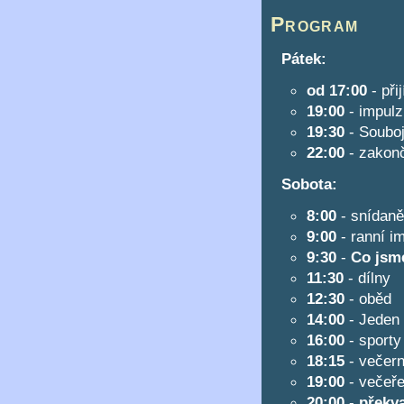
Program
Pátek:
od 17:00
- při
19:00
- impul
19:30
- Souboj
22:00
- zakon
Sobota:
8:00
- snídaně
9:00
- ranní i
9:30
-
Co jsme
11:30
- dílny
12:30
- oběd
14:00
- Jeden K
16:00
- sporty
18:15
- večern
19:00
- večeř
20:00
-
překva