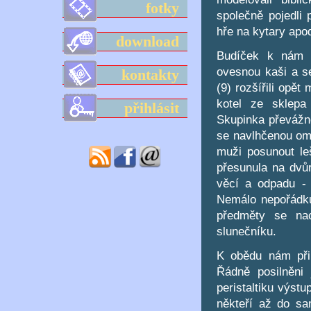
fotky
společně pojedli
hře na kytary apo
download
Budíček k nám b
ovesnou kaši a s
kontakty
(9) rozšířili opět
kotel ze sklepa 
přihlásit
Skupinka převážně
se navlhčenou omí
muži posunout le
přesunula na dvůr
věcí a odpadu - d
Nemálo nepořádku
předměty se nac
slunečníku.
K obědu nám přip
Řádně posilněni 
peristaltiku výst
někteří až do sa