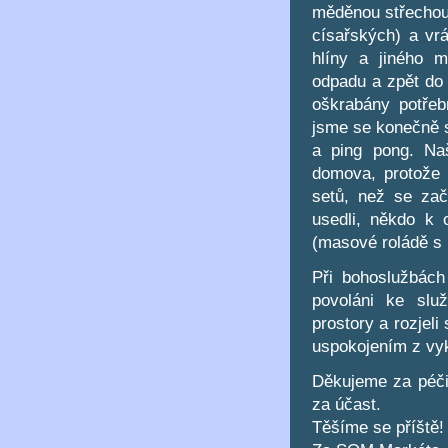
měděnou střechou)
císařských) a vr
hlíny a jiného m
odpadu a zpět do 
oškrabány potře
jsme se konečně se
a ping pong. Na
domova, protože 
setů, než se zač
usedli, někdo k 
(masové roládě s 
Při bohoslužbách
povoláni ke služ
prostory a rozjel
uspokojením z vy
Děkujeme za péči
za účast.
Těšíme se příště!